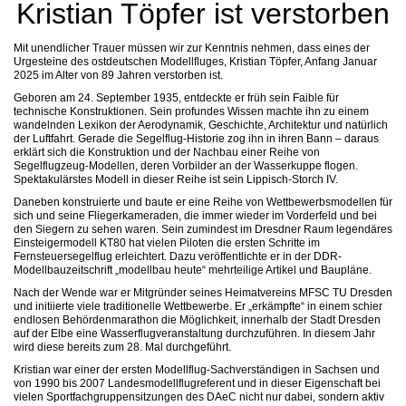
Kristian Töpfer ist verstorben
Mit unendlicher Trauer müssen wir zur Kenntnis nehmen, dass eines der
Urgesteine des ostdeutschen Modellfluges, Kristian Töpfer, Anfang Januar
2025 im Alter von 89 Jahren verstorben ist.
Geboren am 24. September 1935, entdeckte er früh sein Faible für
technische Konstruktionen. Sein profundes Wissen machte ihn zu einem
wandelnden Lexikon der Aerodynamik, Geschichte, Architektur und natürlich
der Luftfahrt. Gerade die Segelflug-Historie zog ihn in ihren Bann – daraus
erklärt sich die Konstruktion und der Nachbau einer Reihe von
Segelflugzeug-Modellen, deren Vorbilder an der Wasserkuppe flogen.
Spektakulärstes Modell in dieser Reihe ist sein Lippisch-Storch IV.
Daneben konstruierte und baute er eine Reihe von Wettbewerbsmodellen für
sich und seine Fliegerkameraden, die immer wieder im Vorderfeld und bei
den Siegern zu sehen waren. Sein zumindest im Dresdner Raum legendäres
Einsteigermodell KT80 hat vielen Piloten die ersten Schritte im
Fernsteuersegelflug erleichtert. Dazu veröffentlichte er in der DDR-
Modellbauzeitschrift „modellbau heute“ mehrteilige Artikel und Baupläne.
Nach der Wende war er Mitgründer seines Heimatvereins MFSC TU Dresden
und initiierte viele traditionelle Wettbewerbe. Er „erkämpfte“ in einem schier
endlosen Behördenmarathon die Möglichkeit, innerhalb der Stadt Dresden
auf der Elbe eine Wasserflugveranstaltung durchzuführen. In diesem Jahr
wird diese bereits zum 28. Mal durchgeführt.
Kristian war einer der ersten Modellflug-Sachverständigen in Sachsen und
von 1990 bis 2007 Landesmodellflugreferent und in dieser Eigenschaft bei
vielen Sportfachgruppensitzungen des DAeC nicht nur dabei, sondern aktiv