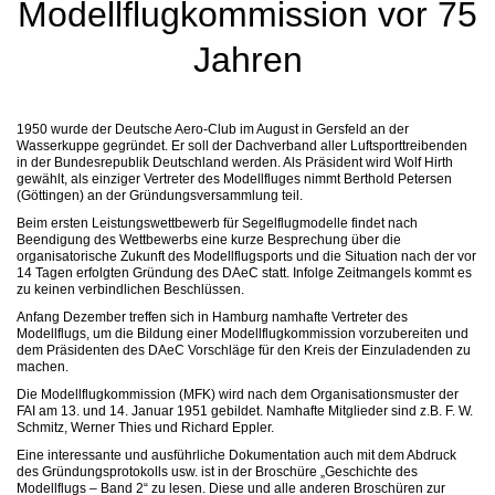
Modellflugkommission vor 75
Jahren
1950 wurde der Deutsche Aero-Club im August in Gersfeld an der
Wasserkuppe gegründet. Er soll der Dachverband aller Luftsporttreibenden
in der Bundesrepublik Deutschland werden. Als Präsident wird Wolf Hirth
gewählt, als einziger Vertreter des Modellfluges nimmt Berthold Petersen
(Göttingen) an der Gründungsversammlung teil.
Beim ersten Leistungswettbewerb für Segelflugmodelle findet nach
Beendigung des Wettbewerbs eine kurze Besprechung über die
organisatorische Zukunft des Modellflugsports und die Situation nach der vor
14 Tagen erfolgten Gründung des DAeC statt. Infolge Zeitmangels kommt es
zu keinen verbindlichen Beschlüssen.
Anfang Dezember treffen sich in Hamburg namhafte Vertreter des
Modellflugs, um die Bildung einer Modellflugkommission vorzubereiten und
dem Präsidenten des DAeC Vorschläge für den Kreis der Einzuladenden zu
machen.
Die Modellflugkommission (MFK) wird nach dem Organisationsmuster der
FAI am 13. und 14. Januar 1951 gebildet. Namhafte Mitglieder sind z.B. F. W.
Schmitz, Werner Thies und Richard Eppler.
Eine interessante und ausführliche Dokumentation auch mit dem Abdruck
des Gründungsprotokolls usw. ist in der Broschüre „Geschichte des
Modellflugs – Band 2“ zu lesen. Diese und alle anderen Broschüren zur