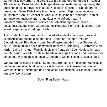
Jahren aktiv geworden und bereits zur Eröffnung des Rundbaus im August
1987 konnten Besucher durch ihn gerettete und restaurierte Exponate, aber
auch komplette handwerklich ausgezeichnete Replikas in Originalgröße
bestaunen. Seine Detailliebe brachte er in jedem Exponat unter, etwa
in unserem "Schulz Besenstiel". Aber auch in seinem "Rhönadler", den er
zuhause gebaut hatte und - ohne dass er je geflogen war - in
unserem Museum heute als erstes bei Schleicher gebaute Serien-
Leistungsflugzeug steht. Gegenüber im Rundbau steht sein "Musterle", das
er selbst gebaut und geflogen hatte.
Auch in der Museumskonzeption hinterließ er deutliche Spuren, so sind
seine Anschauungsobjekte oder das "Hands-on-Exponat" mit Sitz,
Steuerknüppel, Pedale und dem Segelflugzeugmodell in der Glaskugel,
heute und in Zukunft noch Bestandteil unserer Ausstellung. Er verbrachte die
letzten Jahre im engen Familienkreis und freute sich über Neuigkeiten aus
dem Museum. Wir alle, ob Besuchende oder enge Freunde und Förderer des
Museums, wissen dass er diese Grundlagen wesentlich mit gestaltet hatte.
Wir trauern mit seiner Familie. Seine Frau Renate, die ihm in der Werkstatt oft
die helfende dritte Hand bot, muss sich nun mit der Anerkennung seiner
Verdienste und Leistungen und den vielen Segelflugzeug-Oldtimer Freunden
aus aller Welt trösten.
Guten Flug, lieber Klaus!