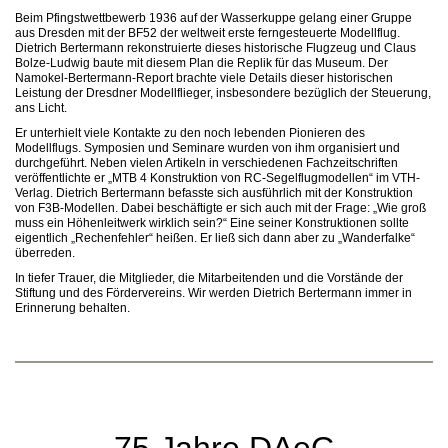
Beim Pfingstwettbewerb 1936 auf der Wasserkuppe gelang einer Gruppe
aus Dresden mit der BF52 der weltweit erste ferngesteuerte Modellflug.
Dietrich Bertermann rekonstruierte dieses historische Flugzeug und Claus
Bolze-Ludwig baute mit diesem Plan die Replik für das Museum. Der
Namokel-Bertermann-Report brachte viele Details dieser historischen
Leistung der Dresdner Modellflieger, insbesondere bezüglich der Steuerung,
ans Licht.
Er unterhielt viele Kontakte zu den noch lebenden Pionieren des
Modellflugs. Symposien und Seminare wurden von ihm organisiert und
durchgeführt. Neben vielen Artikeln in verschiedenen Fachzeitschriften
veröffentlichte er „MTB 4 Konstruktion von RC-Segelflugmodellen“ im VTH-
Verlag. Dietrich Bertermann befasste sich ausführlich mit der Konstruktion
von F3B-Modellen. Dabei beschäftigte er sich auch mit der Frage: „Wie groß
muss ein Höhenleitwerk wirklich sein?“ Eine seiner Konstruktionen sollte
eigentlich „Rechenfehler“ heißen. Er ließ sich dann aber zu „Wanderfalke“
überreden.
In tiefer Trauer, die Mitglieder, die Mitarbeitenden und die Vorstände der
Stiftung und des Fördervereins. Wir werden Dietrich Bertermann immer in
Erinnerung behalten.