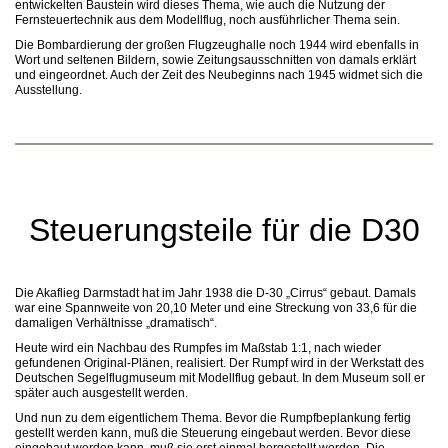
entwickelten Baustein wird dieses Thema, wie auch die Nutzung der
Fernsteuertechnik aus dem Modellflug, noch ausführlicher Thema sein.
Die Bombardierung der großen Flugzeughalle noch 1944 wird ebenfalls in
Wort und seltenen Bildern, sowie Zeitungsausschnitten von damals erklärt
und eingeordnet. Auch der Zeit des Neubeginns nach 1945 widmet sich die
Ausstellung.
Steuerungsteile für die D30
Die Akaflieg Darmstadt hat im Jahr 1938 die D-30 „Cirrus“ gebaut. Damals
war eine Spannweite von 20,10 Meter und eine Streckung von 33,6 für die
damaligen Verhältnisse „dramatisch“.
Heute wird ein Nachbau des Rumpfes im Maßstab 1:1, nach wieder
gefundenen Original-Plänen, realisiert. Der Rumpf wird in der Werkstatt des
Deutschen Segelflugmuseum mit Modellflug gebaut. In dem Museum soll er
später auch ausgestellt werden.
Und nun zu dem eigentlichem Thema. Bevor die Rumpfbeplankung fertig
gestellt werden kann, muß die Steuerung eingebaut werden. Bevor diese