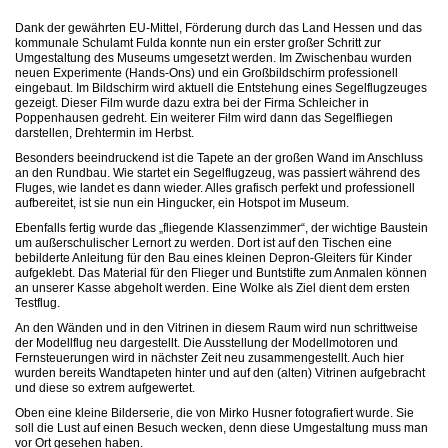
Dank der gewährten EU-Mittel, Förderung durch das Land Hessen und das
kommunale Schulamt Fulda konnte nun ein erster großer Schritt zur
Umgestaltung des Museums umgesetzt werden. Im Zwischenbau wurden
neuen Experimente (Hands-Ons) und ein Großbildschirm professionell
eingebaut. Im Bildschirm wird aktuell die Entstehung eines Segelflugzeuges
gezeigt. Dieser Film wurde dazu extra bei der Firma Schleicher in
Poppenhausen gedreht. Ein weiterer Film wird dann das Segelfliegen
darstellen, Drehtermin im Herbst.
Besonders beeindruckend ist die Tapete an der großen Wand im Anschluss
an den Rundbau. Wie startet ein Segelflugzeug, was passiert während des
Fluges, wie landet es dann wieder. Alles grafisch perfekt und professionell
aufbereitet, ist sie nun ein Hingucker, ein Hotspot im Museum.
Ebenfalls fertig wurde das „fliegende Klassenzimmer“, der wichtige Baustein
um außerschulischer Lernort zu werden. Dort ist auf den Tischen eine
bebilderte Anleitung für den Bau eines kleinen Depron-Gleiters für Kinder
aufgeklebt. Das Material für den Flieger und Buntstifte zum Anmalen können
an unserer Kasse abgeholt werden. Eine Wolke als Ziel dient dem ersten
Testflug.
An den Wänden und in den Vitrinen in diesem Raum wird nun schrittweise
der Modellflug neu dargestellt. Die Ausstellung der Modellmotoren und
Fernsteuerungen wird in nächster Zeit neu zusammengestellt. Auch hier
wurden bereits Wandtapeten hinter und auf den (alten) Vitrinen aufgebracht
und diese so extrem aufgewertet.
Oben eine kleine Bilderserie, die von Mirko Husner fotografiert wurde. Sie
soll die Lust auf einen Besuch wecken, denn diese Umgestaltung muss man
vor Ort gesehen haben.