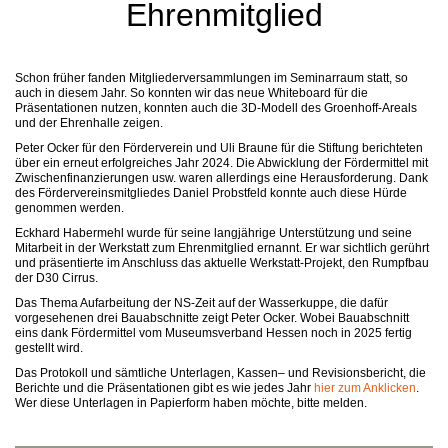
Ehrenmitglied
Schon früher fanden Mitgliederversammlungen im Seminarraum statt, so
auch in diesem Jahr. So konnten wir das neue Whiteboard für die
Präsentationen nutzen, konnten auch die 3D-Modell des Groenhoff-Areals
und der Ehrenhalle zeigen.
Peter Ocker für den Förderverein und Uli Braune für die Stiftung berichteten
über ein erneut erfolgreiches Jahr 2024. Die Abwicklung der Fördermittel mit
Zwischenfinanzierungen usw. waren allerdings eine Herausforderung. Dank
des Fördervereinsmitgliedes Daniel Probstfeld konnte auch diese Hürde
genommen werden.
Eckhard Habermehl wurde für seine langjährige Unterstützung und seine
Mitarbeit in der Werkstatt zum Ehrenmitglied ernannt. Er war sichtlich gerührt
und präsentierte im Anschluss das aktuelle Werkstatt-Projekt, den Rumpfbau
der D30 Cirrus.
Das Thema Aufarbeitung der NS-Zeit auf der Wasserkuppe, die dafür
vorgesehenen drei Bauabschnitte zeigt Peter Ocker. Wobei Bauabschnitt
eins dank Fördermittel vom Museumsverband Hessen noch in 2025 fertig
gestellt wird.
Das Protokoll und sämtliche Unterlagen, Kassen– und Revisionsbericht, die
Berichte und die Präsentationen gibt es wie jedes Jahr
hier zum Anklicken
.
Wer diese Unterlagen in Papierform haben möchte, bitte melden.