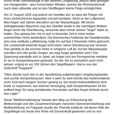
schon erste Überlandflüge in der näheren Umgebung, jedoch stets getragen
von Hangwinden - also horizontalen Winden, welche die Rhönlandschaft
nach oben ablenkte und so den Gleitfliegern kleine Flüge ermöglichten.
Am 12. August 1926 zog jedoch ein Gewitter auf, so dass die Flieger mit
ihren zerbrechlichen Apparaten schnell landeten. Nicht so der Luftpolizist
Max Kegel, seit Jahren dienstlich auf der Wasserkuppe. Mit seiner
selbstgebauten Maschine sog das Gewitter beide in die mächtigen Wolken.
Kegel verlor die Orientierung, versuchte aber immer seinen "Vogel" stabil zu
halten. Das gelang ihm, bis er sich in kürzester Zeit in einer bisher
unerreichten Höhe wiederfand. Die thermischen Aufwinde der Gewitterwolke,
also eine vertikale Luftstömung, hatte ihn auf fast 2 Kilometer Höhe gebracht.
Die Landschaft erkannte Kegel nicht mehr, seine Orientierung war verloren.
Also gleitete er die enorme Höhe in ruhigerer Luft ab. Auf der Wasserkuppe
machten sich alle große Sorgen, wo mag Kegel geblieben sein? Die
Spannung wandelte sich in Jubel, als Kegel sich per Fernsprecher meldete.
Er sei in Gompertshausen gelandet. So wie Sie es vermutlich auch nicht
wissen, erging es vor 100 Jahren den Segelfliegern. Hierzu aus der
Zeitschrift "Flugsport":
"Alles stürzte nach den in der Sportleitung aufgehängten Umgebungskarten
und suchte Gompertshausen. Aber o weh! So weit reichte das Kartenmaterial
nicht. Erst nach langem Suchen gelang es, bei einem Automobilfahrer eine
Karte zu requirieren, aus welcher hervorging, daß Gompertshausen 54 km
entfernt liegt. Ein lang anhaltendes Hurrarufen auf Max Kegel dröhnte durch
das Lager."
Diese "Welthöchstleistung" ebnete den Weg zur Erforschung der
Meteorologie und den Zusammenhängen zwischen Sonneneinstrahlung und
Wolkenbildung. Im Folgejahr wurde die Thermik entdeckt, mit deren Hilfe die
Segelflieger bis heute ihre Höhe mit Sonnenkraft gewinnen und so von