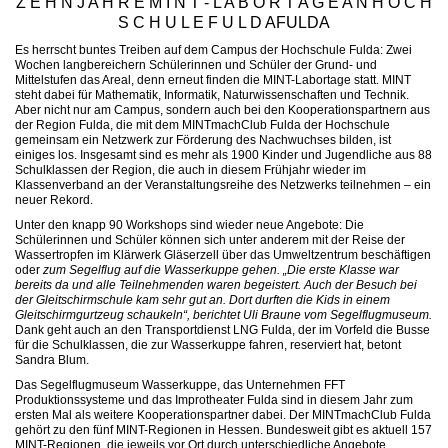
Z E H N J A H R E M I N T - L A B O R T A G E A N H O C H
S C H U L E F U L D AFULDA
Es herrscht buntes Treiben auf dem Campus der Hochschule Fulda: Zwei
Wochen langbereichern Schülerinnen und Schüler der Grund- und
Mittelstufen das Areal, denn erneut finden die MINT-Labortage statt. MINT
steht dabei für Mathematik, Informatik, Naturwissenschaften und Technik.
Aber nicht nur am Campus, sondern auch bei den Kooperationspartnern aus
der Region Fulda, die mit dem MINTmachClub Fulda der Hochschule
gemeinsam ein Netzwerk zur Förderung des Nachwuchses bilden, ist
einiges los. Insgesamt sind es mehr als 1900 Kinder und Jugendliche aus 88
Schulklassen der Region, die auch in diesem Frühjahr wieder im
Klassenverband an der Veranstaltungsreihe des Netzwerks teilnehmen – ein
neuer Rekord.
Unter den knapp 90 Workshops sind wieder neue Angebote: Die
Schülerinnen und Schüler können sich unter anderem mit der Reise der
Wassertropfen im Klärwerk Gläserzell über das Umweltzentrum beschäftigen
oder
zum Segelflug auf die Wasserkuppe gehen. „Die erste Klasse war
bereits da und alle Teilnehmenden waren begeistert. Auch der Besuch bei
der Gleitschirmschule kam sehr gut an. Dort durften die Kids in einem
Gleitschirmgurtzeug schaukeln“, berichtet Uli Braune vom Segelflugmuseum.
Dank geht auch an den Transportdienst LNG Fulda, der im Vorfeld die Busse
für die Schulklassen, die zur Wasserkuppe fahren, reserviert hat, betont
Sandra Blum.
Das Segelflugmuseum Wasserkuppe, das Unternehmen FFT
Produktionssysteme und das Improtheater Fulda sind in diesem Jahr zum
ersten Mal als weitere Kooperationspartner dabei. Der MINTmachClub Fulda
gehört zu den fünf MINT-Regionen in Hessen. Bundesweit gibt es aktuell 157
MINT-Regionen, die jeweils vor Ort durch unterschiedliche Angebote