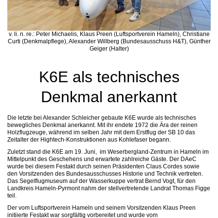
v. li. n. re.: Peter Michaelis, Klaus Preen (Luftsportverein Hameln), Christiane
Curti (Denkmalpflege), Alexander Willberg (Bundesausschuss H&T), Günther
Geiger (Halter)
K6E als technisches
Denkmal anerkannt
Die letzte bei Alexander Schleicher gebaute K6E wurde als technisches
bewegliches Denkmal anerkannt. Mit ihr endete 1972 die Ära der reinen
Holzflugzeuge, während im selben Jahr mit dem Erstflug der SB 10 das
Zeitalter der Hightech-Konstruktionen aus Kohlefaser begann.
Zuletzt stand die K6E am 19. Juni, im Weserbergland-Zentrum in Hameln im
Mittelpunkt des Geschehens und erwartete zahlreiche Gäste. Der DAeC
wurde bei diesem Festakt durch seinen Präsidenten Claus Cordes sowie
den Vorsitzenden des Bundesausschusses Historie und Technik vertreten.
Das Segelflugmuseum auf der Wasserkuppe vertrat Bernd Vogt, für den
Landkreis Hameln-Pyrmont nahm der stellvertretende Landrat Thomas Figge
teil.
Der vom Luftsportverein Hameln und seinem Vorsitzenden Klaus Preen
initiierte Festakt war sorgfältig vorbereitet und wurde vom