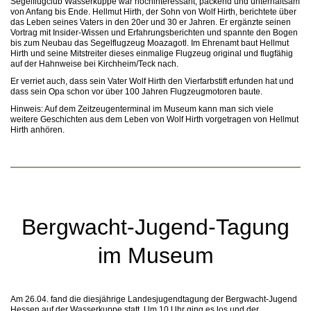
Segelflugclub Wasserkuppe war hochinteressant, packend und unterhaltsam
von Anfang bis Ende. Hellmut Hirth, der Sohn von Wolf Hirth, berichtete über
das Leben seines Vaters in den 20er und 30 er Jahren. Er ergänzte seinen
Vortrag mit Insider-Wissen und Erfahrungsberichten und spannte den Bogen
bis zum Neubau das Segelflugzeug Moazagotl. Im Ehrenamt baut Hellmut
Hirth und seine Mitstreiter dieses einmalige Flugzeug original und flugfähig
auf der Hahnweise bei Kirchheim/Teck nach.
Er verriet auch, dass sein Vater Wolf Hirth den Vierfarbstift erfunden hat und
dass sein Opa schon vor über 100 Jahren Flugzeugmotoren baute.
Hinweis: Auf dem Zeitzeugenterminal im Museum kann man sich viele
weitere Geschichten aus dem Leben von Wolf Hirth vorgetragen von Hellmut
Hirth anhören.
Bergwacht-Jugend-Tagung
im Museum
Am 26.04. fand die diesjährige Landesjugendtagung der Bergwacht-Jugend
Hessen auf der Wasserkuppe statt. Um 10 Uhr ging es los und der