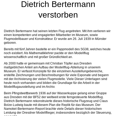
Dietrich Bertermann
verstorben
Dietrich Bertermann hat seinen letzten Flug angetreten. Mit ihm verlieren wir
einen kompetenten und engagierten Mitarbeiter im Museum, sowie
Flugmodellbauer und Konstrukteur. Er wurde am 26. Juli 1939 in Münster
geboren.
Bereits mit fünf Jahren bastelte er ein Pappmodell des SG38, welches heute
noch existiert. Als Mathematiklehrer packte er den Modellflug
wissenschaftlich und mit großer Gründlichkeit an.
Ab 2000 hatte er gemeinsam mit Christian Töpfer aus Dresden
maßgeblichen Anteil am Aufbau der Modellflug-Abteilung in unserem
Museum. Er verfasst Konzepte für die einzelnen Ausstellungebereiche,
erstellte Zeichnungen und Beschreibungen für viele Exponate und begann
mit der Archivierung der vielen Flugmodelle. Viele Dieser Unterlagen sind
heute noch vorhanden und bilden die Grundlage für die Arbeit in der
Modellflugausstellung und im Archiv.
Beim Pfingstwettbewerb 1936 auf der Wasserkuppe gelang einer Gruppe
aus Dresden mit der BF52 der weltweit erste ferngesteuerte Modellflug.
Dietrich Bertermann rekonstruierte dieses historische Flugzeug und Claus
Bolze-Ludwig baute mit diesem Plan die Replik für das Museum. Der
Namokel-Bertermann-Report brachte viele Details dieser historischen
Leistung der Dresdner Modellflieger, insbesondere bezüglich der Steuerung,