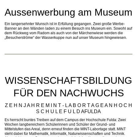
Aussenwerbung am Museum
Ein langersehnter Wunsch ist in Erfüllung gegangen. Zwei große Werbe-
Banner an den Wänden laden zu einem Besuch ins Museum ein. Sowohl auf
dem Rückweg vom Radom als auch von der Märchenwiese werden die
„Besucherströme“ der Wasserkuppe nun auf unser Museum hingewiesen.
WISSENSCHAFTSBILDUNG
FÜR DEN NACHWUCHS
Z E H N J A H R E M I N T - L A B O R T A G E A N H O C H
S C H U L E F U L D AFULDA
Es herrscht buntes Treiben auf dem Campus der Hochschule Fulda: Zwei
Wochen langbereichern Schülerinnen und Schüler der Grund- und
Mittelstufen das Areal, denn erneut finden die MINT-Labortage statt. MINT
steht dabei für Mathematik, Informatik, Naturwissenschaften und Technik.