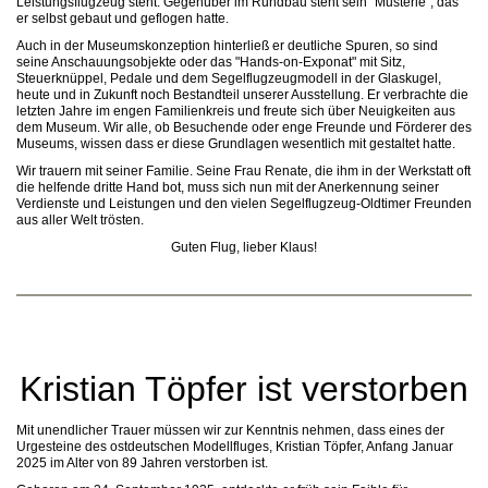
Leistungsflugzeug steht. Gegenüber im Rundbau steht sein "Musterle", das
er selbst gebaut und geflogen hatte.
Auch in der Museumskonzeption hinterließ er deutliche Spuren, so sind
seine Anschauungsobjekte oder das "Hands-on-Exponat" mit Sitz,
Steuerknüppel, Pedale und dem Segelflugzeugmodell in der Glaskugel,
heute und in Zukunft noch Bestandteil unserer Ausstellung. Er verbrachte die
letzten Jahre im engen Familienkreis und freute sich über Neuigkeiten aus
dem Museum. Wir alle, ob Besuchende oder enge Freunde und Förderer des
Museums, wissen dass er diese Grundlagen wesentlich mit gestaltet hatte.
Wir trauern mit seiner Familie. Seine Frau Renate, die ihm in der Werkstatt oft
die helfende dritte Hand bot, muss sich nun mit der Anerkennung seiner
Verdienste und Leistungen und den vielen Segelflugzeug-Oldtimer Freunden
aus aller Welt trösten.
Guten Flug, lieber Klaus!
Kristian Töpfer ist verstorben
Mit unendlicher Trauer müssen wir zur Kenntnis nehmen, dass eines der
Urgesteine des ostdeutschen Modellfluges, Kristian Töpfer, Anfang Januar
2025 im Alter von 89 Jahren verstorben ist.