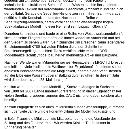
Geboren am 24. September 1935, entdeckte er früh sein Faible für
technische Konstruktionen. Sein profundes Wissen machte ihn zu einem
wandelnden Lexikon der Aerodynamik, Geschichte, Architektur und natürlich
der Luftfahrt. Gerade die Segelflug-Historie zog ihn in ihren Bann – daraus
erklärt sich die Konstruktion und der Nachbau einer Reihe von
Segelflugzeug-Modellen, deren Vorbilder an der Wasserkuppe flogen.
Spektakulärstes Modell in dieser Reihe ist sein Lippisch-Storch IV.
Daneben konstruierte und baute er eine Reihe von Wettbewerbsmodellen für
sich und seine Fliegerkameraden, die immer wieder im Vorderfeld und bei
den Siegern zu sehen waren. Sein zumindest im Dresdner Raum legendäres
Einsteigermodell KT80 hat vielen Piloten die ersten Schritte im
Fernsteuersegelflug erleichtert. Dazu veröffentlichte er in der DDR-
Modellbauzeitschrift „modellbau heute“ mehrteilige Artikel und Baupläne.
Nach der Wende war er Mitgründer seines Heimatvereins MFSC TU Dresden
und initiierte viele traditionelle Wettbewerbe. Er „erkämpfte“ in einem schier
endlosen Behördenmarathon die Möglichkeit, innerhalb der Stadt Dresden
auf der Elbe eine Wasserflugveranstaltung durchzuführen. In diesem Jahr
wird diese bereits zum 28. Mal durchgeführt.
Kristian war einer der ersten Modellflug-Sachverständigen in Sachsen und
von 1990 bis 2007 Landesmodellflugreferent und in dieser Eigenschaft bei
vielen Sportfachgruppensitzungen des DAeC nicht nur dabei, sondern aktiv
beteiligt.
Kristian engagierte er sich auch im Museum auf der Wasserkuppe, kümmerte
sich über viele Jahre um die Fortentwicklung der Modellflugausstellung.
In tiefer Trauer, die Mitglieder, die Mitarbeitenden und die Vorstände der
Stiftung und des Fördervereins. Wir werden Kristian Töpfer immer in
Erinnerung behalten.