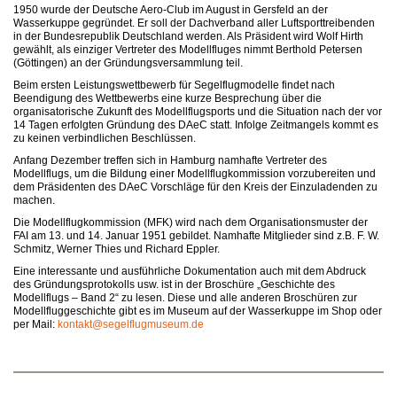
1950 wurde der Deutsche Aero-Club im August in Gersfeld an der
Wasserkuppe gegründet. Er soll der Dachverband aller Luftsporttreibenden
in der Bundesrepublik Deutschland werden. Als Präsident wird Wolf Hirth
gewählt, als einziger Vertreter des Modellfluges nimmt Berthold Petersen
(Göttingen) an der Gründungsversammlung teil.
Beim ersten Leistungswettbewerb für Segelflugmodelle findet nach
Beendigung des Wettbewerbs eine kurze Besprechung über die
organisatorische Zukunft des Modellflugsports und die Situation nach der vor
14 Tagen erfolgten Gründung des DAeC statt. Infolge Zeitmangels kommt es
zu keinen verbindlichen Beschlüssen.
Anfang Dezember treffen sich in Hamburg namhafte Vertreter des
Modellflugs, um die Bildung einer Modellflugkommission vorzubereiten und
dem Präsidenten des DAeC Vorschläge für den Kreis der Einzuladenden zu
machen.
Die Modellflugkommission (MFK) wird nach dem Organisationsmuster der
FAI am 13. und 14. Januar 1951 gebildet. Namhafte Mitglieder sind z.B. F. W.
Schmitz, Werner Thies und Richard Eppler.
Eine interessante und ausführliche Dokumentation auch mit dem Abdruck
des Gründungsprotokolls usw. ist in der Broschüre „Geschichte des
Modellflugs – Band 2“ zu lesen. Diese und alle anderen Broschüren zur
Modellfluggeschichte gibt es im Museum auf der Wasserkuppe im Shop oder
per Mail:
kontakt@segelflugmuseum.de