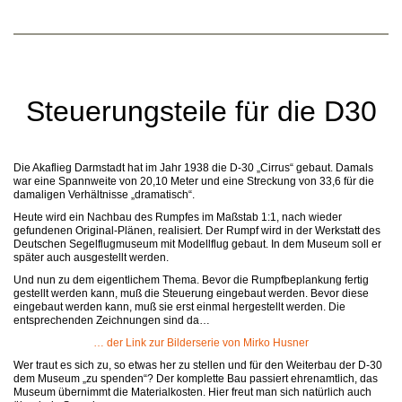
Steuerungsteile für die D30
Die Akaflieg Darmstadt hat im Jahr 1938 die D-30 „Cirrus“ gebaut. Damals
war eine Spannweite von 20,10 Meter und eine Streckung von 33,6 für die
damaligen Verhältnisse „dramatisch“.
Heute wird ein Nachbau des Rumpfes im Maßstab 1:1, nach wieder
gefundenen Original-Plänen, realisiert. Der Rumpf wird in der Werkstatt des
Deutschen Segelflugmuseum mit Modellflug gebaut. In dem Museum soll er
später auch ausgestellt werden.
Und nun zu dem eigentlichem Thema. Bevor die Rumpfbeplankung fertig
gestellt werden kann, muß die Steuerung eingebaut werden. Bevor diese
eingebaut werden kann, muß sie erst einmal hergestellt werden. Die
entsprechenden Zeichnungen sind da…
… der Link zur Bilderserie von Mirko Husner
Wer traut es sich zu, so etwas her zu stellen und für den Weiterbau der D-30
dem Museum „zu spenden“? Der komplette Bau passiert ehrenamtlich, das
Museum übernimmt die Materialkosten. Hier freut man sich natürlich auch