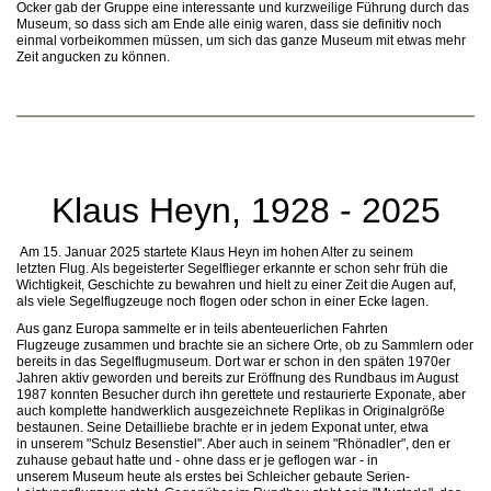
Ocker gab der Gruppe eine interessante und kurzweilige Führung durch das
Museum, so dass sich am Ende alle einig waren, dass sie definitiv noch
einmal vorbeikommen müssen, um sich das ganze Museum mit etwas mehr
Zeit angucken zu können.
Klaus Heyn, 1928 - 2025
Am 15. Januar 2025 startete Klaus Heyn im hohen Alter zu seinem
letzten Flug. Als begeisterter Segelflieger erkannte er schon sehr früh die
Wichtigkeit, Geschichte zu bewahren und hielt zu einer Zeit die Augen auf,
als viele Segelflugzeuge noch flogen oder schon in einer Ecke lagen.
Aus ganz Europa sammelte er in teils abenteuerlichen Fahrten
Flugzeuge zusammen und brachte sie an sichere Orte, ob zu Sammlern oder
bereits in das Segelflugmuseum. Dort war er schon in den späten 1970er
Jahren aktiv geworden und bereits zur Eröffnung des Rundbaus im August
1987 konnten Besucher durch ihn gerettete und restaurierte Exponate, aber
auch komplette handwerklich ausgezeichnete Replikas in Originalgröße
bestaunen. Seine Detailliebe brachte er in jedem Exponat unter, etwa
in unserem "Schulz Besenstiel". Aber auch in seinem "Rhönadler", den er
zuhause gebaut hatte und - ohne dass er je geflogen war - in
unserem Museum heute als erstes bei Schleicher gebaute Serien-