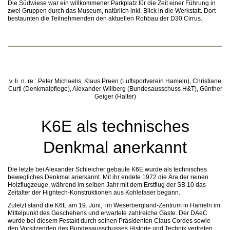
Die Südwiese war ein willkommener Parkplatz für die Zeit einer Führung in
zwei Gruppen durch das Museum, natürlich inkl. Blick in die Werkstatt. Dort
bestaunten die Teilnehmenden den aktuellen Rohbau der D30 Cirrus.
v. li. n. re.: Peter Michaelis, Klaus Preen (Luftsportverein Hameln), Christiane
Curti (Denkmalpflege), Alexander Willberg (Bundesausschuss H&T), Günther
Geiger (Halter)
K6E als technisches
Denkmal anerkannt
Die letzte bei Alexander Schleicher gebaute K6E wurde als technisches
bewegliches Denkmal anerkannt. Mit ihr endete 1972 die Ära der reinen
Holzflugzeuge, während im selben Jahr mit dem Erstflug der SB 10 das
Zeitalter der Hightech-Konstruktionen aus Kohlefaser begann.
Zuletzt stand die K6E am 19. Juni, im Weserbergland-Zentrum in Hameln im
Mittelpunkt des Geschehens und erwartete zahlreiche Gäste. Der DAeC
wurde bei diesem Festakt durch seinen Präsidenten Claus Cordes sowie
den Vorsitzenden des Bundesausschusses Historie und Technik vertreten.