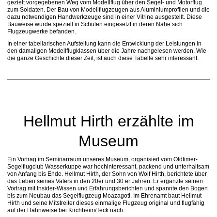
gezielt vorgegebenen Weg vom Modellflug über den Segel- und Motorflug
zum Soldaten. Der Bau von Modellflugzeugen aus Aluminiumprofilen und die
dazu notwendigen Handwerkzeuge sind in einer Vitrine ausgestellt. Diese
Bauweise wurde speziell in Schulen eingesetzt in deren Nähe sich
Flugzeugwerke befanden.
In einer tabellarischen Aufstellung kann die Entwicklung der Leistungen in
den damaligen Modellflugklassen über die Jahre nachgelesen werden. Wie
die ganze Geschichte dieser Zeit, ist auch diese Tabelle sehr interessant.
Hellmut Hirth erzählte im
Museum
Ein Vortrag im Seminarraum unseres Museum, organisiert vom Oldtimer-
Segelflugclub Wasserkuppe war hochinteressant, packend und unterhaltsam
von Anfang bis Ende. Hellmut Hirth, der Sohn von Wolf Hirth, berichtete über
das Leben seines Vaters in den 20er und 30 er Jahren. Er ergänzte seinen
Vortrag mit Insider-Wissen und Erfahrungsberichten und spannte den Bogen
bis zum Neubau das Segelflugzeug Moazagotl. Im Ehrenamt baut Hellmut
Hirth und seine Mitstreiter dieses einmalige Flugzeug original und flugfähig
auf der Hahnweise bei Kirchheim/Teck nach.