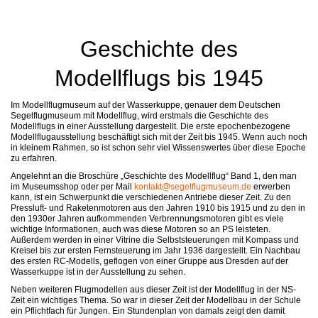
Geschichte des
Modellflugs bis 1945
Im Modellflugmuseum auf der Wasserkuppe, genauer dem Deutschen
Segelflugmuseum mit Modellflug, wird erstmals die Geschichte des
Modellflugs in einer Ausstellung dargestellt. Die erste epochenbezogene
Modellflugausstellung beschäftigt sich mit der Zeit bis 1945. Wenn auch noch
in kleinem Rahmen, so ist schon sehr viel Wissenswertes über diese Epoche
zu erfahren.
Angelehnt an die Broschüre „Geschichte des Modellflug“ Band 1, den man
im Museumsshop oder per Mail
kontakt@segelflugmuseum.de
erwerben
kann, ist ein Schwerpunkt die verschiedenen Antriebe dieser Zeit. Zu den
Pressluft- und Raketenmotoren aus den Jahren 1910 bis 1915 und zu den in
den 1930er Jahren aufkommenden Verbrennungsmotoren gibt es viele
wichtige Informationen, auch was diese Motoren so an PS leisteten.
Außerdem werden in einer Vitrine die Selbststeuerungen mit Kompass und
Kreisel bis zur ersten Fernsteuerung im Jahr 1936 dargestellt. Ein Nachbau
des ersten RC-Modells, geflogen von einer Gruppe aus Dresden auf der
Wasserkuppe ist in der Ausstellung zu sehen.
Neben weiteren Flugmodellen aus dieser Zeit ist der Modellflug in der NS-
Zeit ein wichtiges Thema. So war in dieser Zeit der Modellbau in der Schule
ein Pflichtfach für Jungen. Ein Stundenplan von damals zeigt den damit