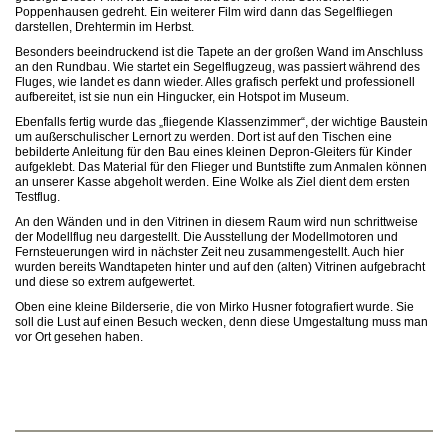
Poppenhausen gedreht. Ein weiterer Film wird dann das Segelfliegen
darstellen, Drehtermin im Herbst.
Besonders beeindruckend ist die Tapete an der großen Wand im Anschluss
an den Rundbau. Wie startet ein Segelflugzeug, was passiert während des
Fluges, wie landet es dann wieder. Alles grafisch perfekt und professionell
aufbereitet, ist sie nun ein Hingucker, ein Hotspot im Museum.
Ebenfalls fertig wurde das „fliegende Klassenzimmer“, der wichtige Baustein
um außerschulischer Lernort zu werden. Dort ist auf den Tischen eine
bebilderte Anleitung für den Bau eines kleinen Depron-Gleiters für Kinder
aufgeklebt. Das Material für den Flieger und Buntstifte zum Anmalen können
an unserer Kasse abgeholt werden. Eine Wolke als Ziel dient dem ersten
Testflug.
An den Wänden und in den Vitrinen in diesem Raum wird nun schrittweise
der Modellflug neu dargestellt. Die Ausstellung der Modellmotoren und
Fernsteuerungen wird in nächster Zeit neu zusammengestellt. Auch hier
wurden bereits Wandtapeten hinter und auf den (alten) Vitrinen aufgebracht
und diese so extrem aufgewertet.
Oben eine kleine Bilderserie, die von Mirko Husner fotografiert wurde. Sie
soll die Lust auf einen Besuch wecken, denn diese Umgestaltung muss man
vor Ort gesehen haben.