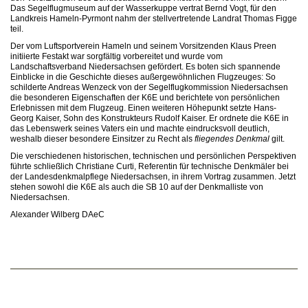
Das Segelflugmuseum auf der Wasserkuppe vertrat Bernd Vogt, für den
Landkreis Hameln-Pyrmont nahm der stellvertretende Landrat Thomas Figge
teil.
Der vom Luftsportverein Hameln und seinem Vorsitzenden Klaus Preen
initiierte Festakt war sorgfältig vorbereitet und wurde vom
Landschaftsverband Niedersachsen gefördert. Es boten sich spannende
Einblicke in die Geschichte dieses außergewöhnlichen Flugzeuges: So
schilderte Andreas Wenzeck von der Segelflugkommission Niedersachsen
die besonderen Eigenschaften der K6E und berichtete von persönlichen
Erlebnissen mit dem Flugzeug. Einen weiteren Höhepunkt setzte Hans-
Georg Kaiser, Sohn des Konstrukteurs Rudolf Kaiser. Er ordnete die K6E in
das Lebenswerk seines Vaters ein und machte eindrucksvoll deutlich,
weshalb dieser besondere Einsitzer zu Recht als
fliegendes Denkmal
gilt.
Die verschiedenen historischen, technischen und persönlichen Perspektiven
führte schließlich Christiane Curti, Referentin für technische Denkmäler bei
der Landesdenkmalpflege Niedersachsen, in ihrem Vortrag zusammen. Jetzt
stehen sowohl die K6E als auch die SB 10 auf der Denkmalliste von
Niedersachsen.
Alexander Wilberg DAeC