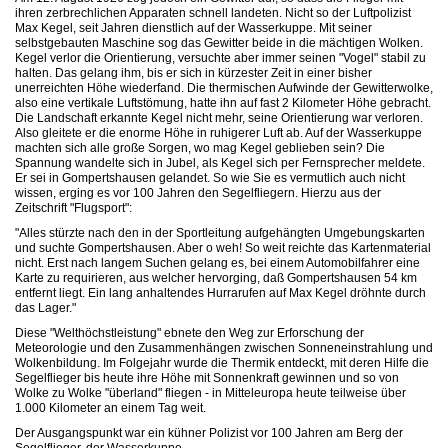
ihren zerbrechlichen Apparaten schnell landeten. Nicht so der Luftpolizist
Max Kegel, seit Jahren dienstlich auf der Wasserkuppe. Mit seiner
selbstgebauten Maschine sog das Gewitter beide in die mächtigen Wolken.
Kegel verlor die Orientierung, versuchte aber immer seinen "Vogel" stabil zu
halten. Das gelang ihm, bis er sich in kürzester Zeit in einer bisher
unerreichten Höhe wiederfand. Die thermischen Aufwinde der Gewitterwolke,
also eine vertikale Luftstömung, hatte ihn auf fast 2 Kilometer Höhe gebracht.
Die Landschaft erkannte Kegel nicht mehr, seine Orientierung war verloren.
Also gleitete er die enorme Höhe in ruhigerer Luft ab. Auf der Wasserkuppe
machten sich alle große Sorgen, wo mag Kegel geblieben sein? Die
Spannung wandelte sich in Jubel, als Kegel sich per Fernsprecher meldete.
Er sei in Gompertshausen gelandet. So wie Sie es vermutlich auch nicht
wissen, erging es vor 100 Jahren den Segelfliegern. Hierzu aus der
Zeitschrift "Flugsport":
"Alles stürzte nach den in der Sportleitung aufgehängten Umgebungskarten
und suchte Gompertshausen. Aber o weh! So weit reichte das Kartenmaterial
nicht. Erst nach langem Suchen gelang es, bei einem Automobilfahrer eine
Karte zu requirieren, aus welcher hervorging, daß Gompertshausen 54 km
entfernt liegt. Ein lang anhaltendes Hurrarufen auf Max Kegel dröhnte durch
das Lager."
Diese "Welthöchstleistung" ebnete den Weg zur Erforschung der
Meteorologie und den Zusammenhängen zwischen Sonneneinstrahlung und
Wolkenbildung. Im Folgejahr wurde die Thermik entdeckt, mit deren Hilfe die
Segelflieger bis heute ihre Höhe mit Sonnenkraft gewinnen und so von
Wolke zu Wolke "überland" fliegen - in Mitteleuropa heute teilweise über
1.000 Kilometer an einem Tag weit.
Der Ausgangspunkt war ein kühner Polizist vor 100 Jahren am Berg der