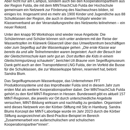
Aber nicht nur am Campus, sondern auch bei den Kooperationspartnern aus
der Region Fulda, die mit dem MINTmachClub Fulda der Hochschule
gemeinsam ein Netzwerk zur Förderung des Nachwuchses bilden, ist
einiges los. Insgesamt sind es mehr als 1900 Kinder und Jugendliche aus 88
Schulklassen der Region, die auch in diesem Frühjahr wieder im
Klassenverband an der Veranstaltungsreihe des Netzwerks teilnehmen – ein
neuer Rekord.
Unter den knapp 90 Workshops sind wieder neue Angebote: Die
Schülerinnen und Schüler können sich unter anderem mit der Reise der
Wassertropfen im Klärwerk Gläserzell über das Umweltzentrum beschäftigen
oder
zum Segelflug auf die Wasserkuppe gehen. „Die erste Klasse war
bereits da und alle Teilnehmenden waren begeistert. Auch der Besuch bei
der Gleitschirmschule kam sehr gut an. Dort durften die Kids in einem
Gleitschirmgurtzeug schaukeln“, berichtet Uli Braune vom Segelflugmuseum.
Dank geht auch an den Transportdienst LNG Fulda, der im Vorfeld die Busse
für die Schulklassen, die zur Wasserkuppe fahren, reserviert hat, betont
Sandra Blum.
Das Segelflugmuseum Wasserkuppe, das Unternehmen FFT
Produktionssysteme und das Improtheater Fulda sind in diesem Jahr zum
ersten Mal als weitere Kooperationspartner dabei. Der MINTmachClub Fulda
gehört zu den fünf MINT-Regionen in Hessen. Bundesweit gibt es aktuell 157
MINT-Regionen, die jeweils vor Ort durch unterschiedliche Angebote
versuchen, MINT-Bildung wirksam und nachhaltig zu gestalten. Organisiert
wird dieses Netzwerk von der Körber-Stiftung mit Sitz in Hamburg. Sandra
Blums Konzept der MINT-Labortage wurde im Jahr 2023 durch die Körber
Stiftung ausgezeichnet als Best-Practice-Beispiel im Bereich
„Zusammenarbeit von außerschulischen und schulischen
Kooperationspartner*innen“.