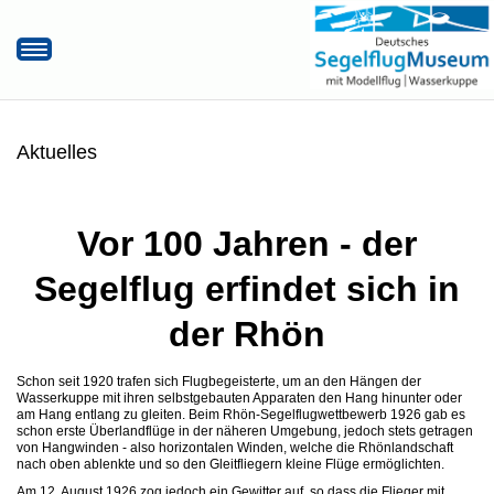
Startseite
Hier finden Sie uns!
Aktuelles
Öffnungszeiten/Eintrittspreise
Museumsrundflug
Vor 100 Jahren - der
Unterstützen Sie uns
Aktuelles
Segelflug erfindet sich in
der Rhön
Schon seit 1920 trafen sich Flugbegeisterte, um an den Hängen der
Wasserkuppe mit ihren selbstgebauten Apparaten den Hang hinunter oder
am Hang entlang zu gleiten. Beim Rhön-Segelflugwettbewerb 1926 gab es
schon erste Überlandflüge in der näheren Umgebung, jedoch stets getragen
von Hangwinden - also horizontalen Winden, welche die Rhönlandschaft
nach oben ablenkte und so den Gleitfliegern kleine Flüge ermöglichten.
Am 12. August 1926 zog jedoch ein Gewitter auf, so dass die Flieger mit