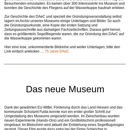
Besuchenden einzuladen. Es kamen über 300 Interessierte ins Museum und
konnten die Geschichte des Fliegens auf der Wasserkuppe hautnah erleben.
Zur Geschichte des DAeC und speziell der Gründungsveranstaltung selbst
lagern im Archiv unseres Museums einige Unterlagen und Bilder. So auch
die Gründungsurkunde, eine Kopie der ersten Satzung und
Zeitungsausschnitte aus damaligen Fachzeitschriften. Daraus geht hervor,
dass es größtenteils Segelfliegende waren, die zur Gründung des DAeC auf
die Wasserkuppe gekommen waren.
Hier eine lose, unkommentierte Bildreihe und weiter Unterlagen, bitte den
Link einfach anklicken …
75 Jahre DAeC
Das neue Museum
Dank der gewährten EU-Mittel, Förderung durch das Land Hessen und das
kommunale Schulamt Fulda konnte nun ein erster großer Schritt zur
Umgestaltung des Museums umgesetzt werden. Im Zwischenbau wurden
neuen Experimente (Hands-Ons) und ein Großbildschirm professionell
eingebaut. Im Bildschirm wird aktuell die Entstehung eines Segelflugzeuges
gezeigt. Dieser Film wurde dazu extra bei der Firma Schleicher in