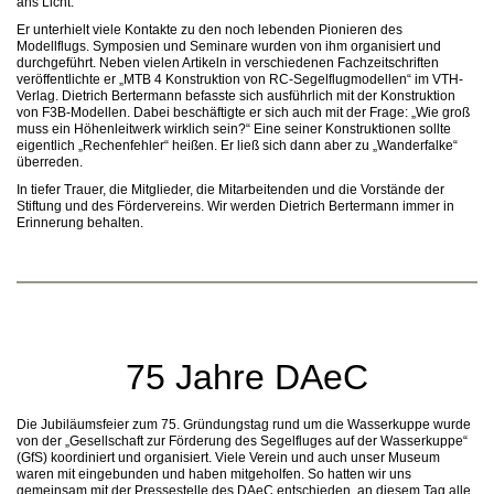
ans Licht.
Er unterhielt viele Kontakte zu den noch lebenden Pionieren des
Modellflugs. Symposien und Seminare wurden von ihm organisiert und
durchgeführt. Neben vielen Artikeln in verschiedenen Fachzeitschriften
veröffentlichte er „MTB 4 Konstruktion von RC-Segelflugmodellen“ im VTH-
Verlag. Dietrich Bertermann befasste sich ausführlich mit der Konstruktion
von F3B-Modellen. Dabei beschäftigte er sich auch mit der Frage: „Wie groß
muss ein Höhenleitwerk wirklich sein?“ Eine seiner Konstruktionen sollte
eigentlich „Rechenfehler“ heißen. Er ließ sich dann aber zu „Wanderfalke“
überreden.
In tiefer Trauer, die Mitglieder, die Mitarbeitenden und die Vorstände der
Stiftung und des Fördervereins. Wir werden Dietrich Bertermann immer in
Erinnerung behalten.
75 Jahre DAeC
Die Jubiläumsfeier zum 75. Gründungstag rund um die Wasserkuppe wurde
von der „Gesellschaft zur Förderung des Segelfluges auf der Wasserkuppe“
(GfS) koordiniert und organisiert. Viele Verein und auch unser Museum
waren mit eingebunden und haben mitgeholfen. So hatten wir uns
gemeinsam mit der Pressestelle des DAeC entschieden, an diesem Tag alle